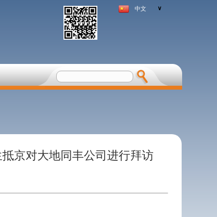
∨
中文
aas先生抵京对大地同丰公司进行拜访